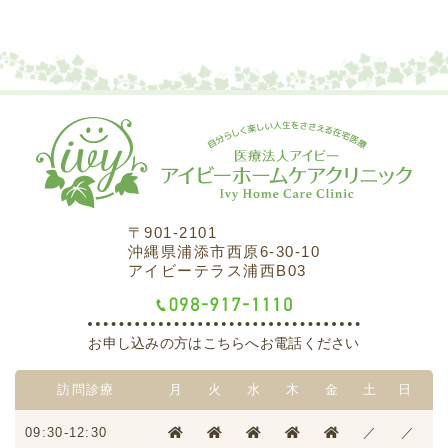
〒901-2101
沖縄県浦添市西原6-30-10
アイビーテラス浦西B03
お申し込みの方はこちらへお電話ください
訪問診療
月
火
水
木
金
土
日
09:30-12:30
／
／